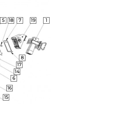
5
18
7
19
1
8
17
14
6
16
15