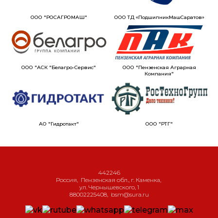
ООО "РОСАГРОМАШ"
ООО ТД «ПодшипникМашСаратов»
ООО "АСК "Белагро-Сервис"
ООО "Пензенская Аграрная
Компания"
АО "Гидротакт"
ООО "РТГ"
442246
Россия
,
Пензенская обл., г. Каменка
,
ул. Чернышевского, 1
88002225408
,
bsm@sura.ru