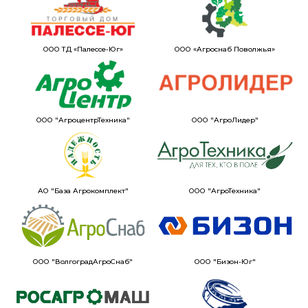
ООО ТД «Палессе-Юг»
ООО «Агроснаб Поволжья»
ООО "АгроцентрТехника"
ООО "АгроЛидер"
АО "База Агрокомплект"
ООО "АгроТехника"
ООО "ВолгоградАгроСнаб"
ООО "Бизон-Юг"