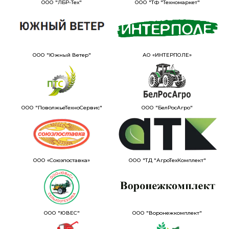
ООО "ЛБР-Тех"
ООО "ТФ "Техномаркет"
ООО "Южный Ветер"
АО «ИНТЕРПОЛЕ»
ООО "ПоволжьеТехноСервис"
ООО "БелРосАгро"
ООО «Союзпоставка»
ООО "ТД "АгроТехКомплект"
ООО "ЮВЕС"
ООО "Воронежкомплект"