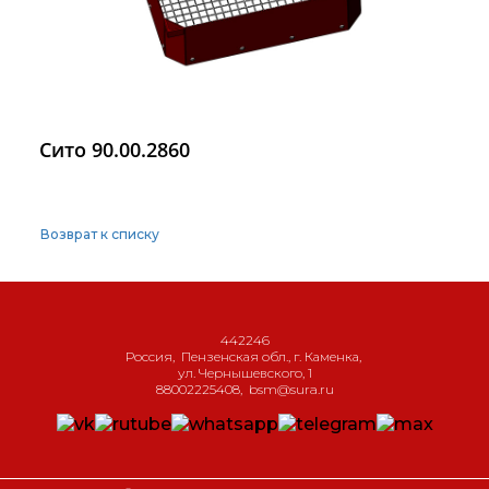
Сито 90.00.2860
Возврат к списку
442246
Россия
,
Пензенская обл., г. Каменка
,
ул. Чернышевского, 1
88002225408
,
bsm@sura.ru