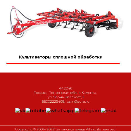
Культиваторы сплошной обработки
442246
Россия
,
Пензенская обл., г. Каменка
,
ул. Чернышевского, 1
88002225408
,
bsm@sura.ru
Copyright © 2004-2022 Белинсксельмаш All rights reserved.