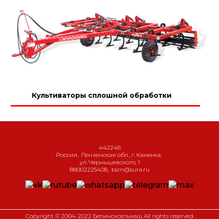
Культиваторы сплошной обработки
442246
Россия
,
Пензенская обл., г. Каменка
,
ул. Чернышевского, 1
88002225408
,
bsm@sura.ru
Copyright © 2004-2022 Белинсксельмаш All rights reserved.