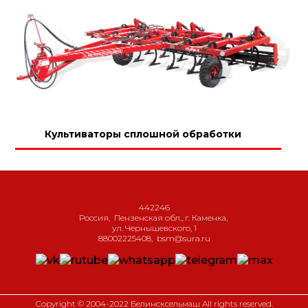
Культиваторы сплошной обработки
442246
Россия
,
Пензенская обл., г. Каменка
,
ул. Чернышевского, 1
88002225408
,
bsm@sura.ru
Copyright © 2004-2022 Белинсксельмаш All rights reserved.