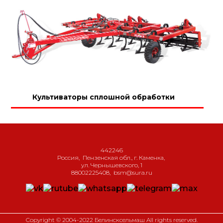
Культиваторы сплошной обработки
442246
Россия
,
Пензенская обл., г. Каменка
,
ул. Чернышевского, 1
88002225408
,
bsm@sura.ru
Copyright © 2004-2022 Белинсксельмаш All rights reserved.