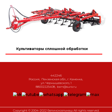
Культиваторы сплошной обработки
442246
Россия
,
Пензенская обл., г. Каменка
,
ул. Чернышевского, 1
88002225408
,
bsm@sura.ru
Copyright © 2004-2022 Белинсксельмаш All rights reserved.