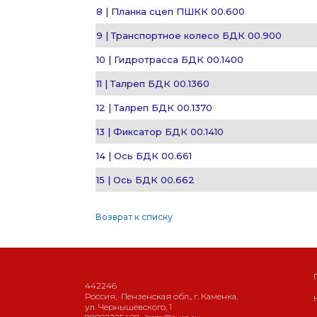
8 | Планка сцеп ПШКК 00.600
9 | Транспортное колесо БДК 00.900
10 | Гидротрасса БДК 00.1400
11 | Талреп БДК 00.1360
12 | Талреп БДК 00.1370
13 | Фиксатор БДК 00.1410
14 | Ось БДК 00.661
15 | Ось БДК 00.662
Возврат к списку
442246
Россия
,
Пензенская обл., г. Каменка
,
ул. Чернышевского, 1