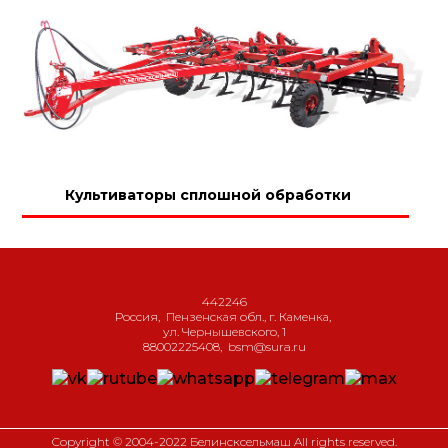
Культиваторы сплошной обработки
442246
Россия
,
Пензенская обл., г. Каменка
,
ул. Чернышевского, 1
88002225408
,
bsm@sura.ru
Copyright © 2004-2022 Белинсксельмаш All rights reserved.