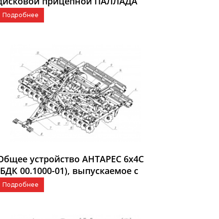
дисковой прицепной ПАЛЛАДА
3000
Подробнее
Общее устройство АНТАРЕС 6x4C
(БДК 00.1000-01), выпускаемое с
2016 г.
Подробнее