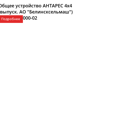
Общее устройство АНТАРЕС 4x4
(выпуск. АО "Белинсксельмаш")
БДМ 00.00.000-02
Подробнее