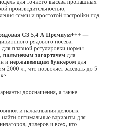
одель для точного высева пропашных
кой производительностью,
ления семян и простотой настройки под
 рядовая СЗ 5,4 А Премиум+++
—
диционного рядового посева,
м
для плавной регулировки нормы
й,
пальцевым загортачем
для
ян и
нержавеющим бункером
для
 2000 л., что позволяет засевать до 5
ке.
варианты дооснащения, а также
овинок и налаживания деловых
и найти оптимальные варианты для
изаторов, дилеров и всех, кто