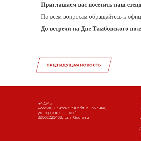
Приглашаем вас посетить наш стенд 
По всем вопросам обращайтесь к офици
До встречи на Дне Тамбовского пол
ПРЕДЫДУЩАЯ НОВОСТЬ
442246
Россия
,
Пензенская обл., г. Каменка
,
ул. Чернышевского, 1
88002225408
,
bsm@sura.ru