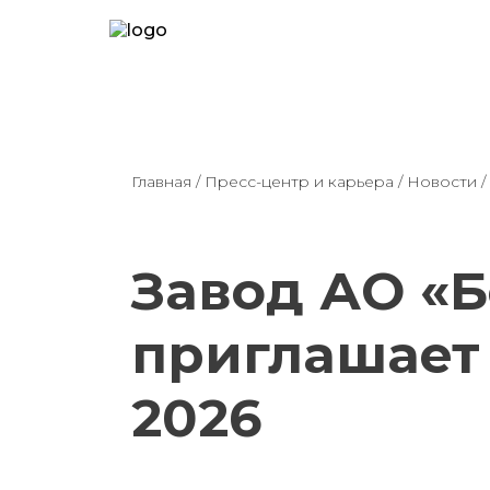
Главная
/
Пресс-центр и карьера
/
Новости
/
Завод АО «
приглашает 
2026