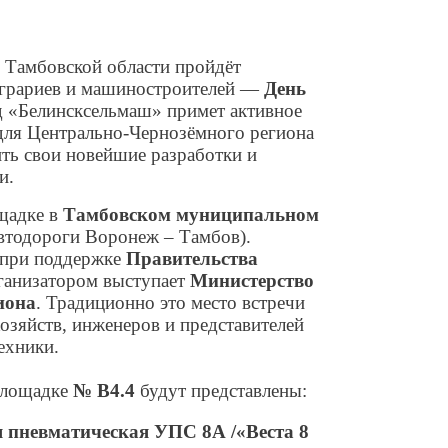
 Тамбовской области пройдёт
аграриев и машиностроителей —
День
од «Белинсксельмаш» примет активное
 для Центрально-Чернозёмного региона
ть свои новейшие разработки и
и.
щадке в
Тамбовском муниципальном
втодороги Воронеж – Тамбов).
 при поддержке
Правительства
рганизатором выступает
Министерство
иона
. Традиционно это место встречи
хозяйств, инженеров и представителей
техники.
площадке
№ В4.4
будут представлены:
 пневматическая УПС 8А /«Веста 8