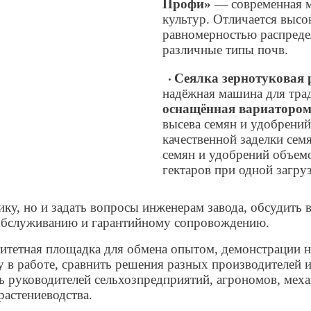
Профи»
— современная м
культур. Отличается высо
равномерностью распреде
различные типы почв.
С
еялка зернотуковая
•
надёжная машина для тра
оснащённая вариаторо
высева семян и удобрени
качественной заделки сем
семян и удобрений объемом
гектаров при одной загруз
ику, но и задать вопросы инженерам завода, обсудить 
 обслуживанию и гарантийному сопровождению.
итетная площадка для обмена опытом, демонстрации н
у в работе, сравнить решения разных производителей 
ь руководителей сельхозпредприятий, агрономов, механ
растениеводства.