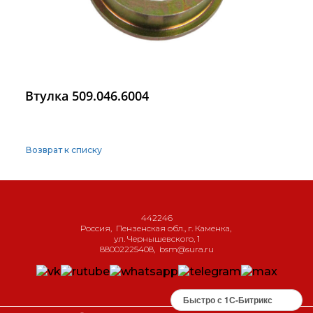
Втулка 509.046.6004
Возврат к списку
442246
Россия
,
Пензенская обл., г. Каменка
,
ул. Чернышевского, 1
88002225408
,
bsm@sura.ru
Быстро с 1С-Битрикс