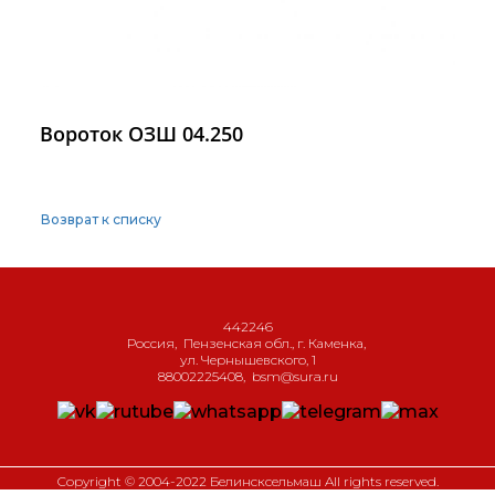
Вороток ОЗШ 04.250
Возврат к списку
442246
Россия
,
Пензенская обл., г. Каменка
,
ул. Чернышевского, 1
88002225408
,
bsm@sura.ru
Copyright © 2004-2022 Белинсксельмаш All rights reserved.