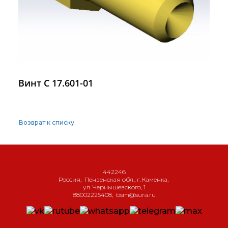
Винт С 17.601-01
Возврат к списку
442246
Россия
,
Пензенская обл., г. Каменка
,
ул. Чернышевского, 1
88002225408
,
bsm@sura.ru