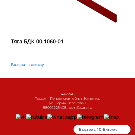
Тяга БДК 00.1060-01
Возврат к списку
442246
Россия
,
Пензенская обл., г. Каменка
,
ул. Чернышевского, 1
88002225408
,
bsm@sura.ru
Быстро с 1С-Битрикс