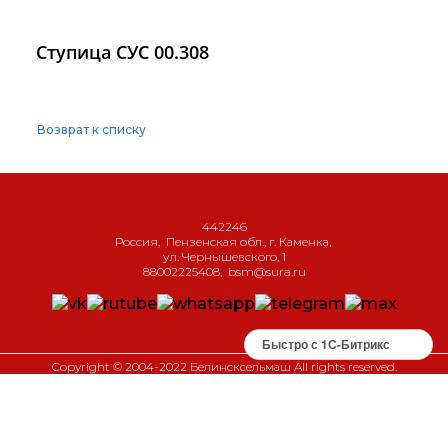
Ступица СУС 00.308
Возврат к списку
442246
Россия
,
Пензенская обл., г. Каменка
,
ул. Чернышевского, 1
88002225408
,
bsm@sura.ru
Быстро с 1С-Битрикс
Copyright © 2004-2022 Белинсксельмаш All rights reserved.