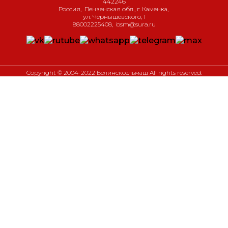
442246
Россия
,
Пензенская обл., г. Каменка
,
ул. Чернышевского, 1
88002225408
,
bsm@sura.ru
Copyright © 2004-2022 Белинсксельмаш All rights reserved.