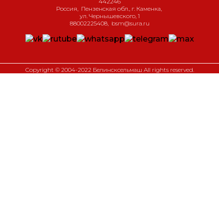
442246
Россия
,
Пензенская обл., г. Каменка
,
ул. Чернышевского, 1
88002225408
,
bsm@sura.ru
Copyright © 2004-2022 Белинсксельмаш All rights reserved.