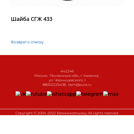
Шайба СГЖ 433
Возврат к списку
442246
Россия
,
Пензенская обл., г. Каменка
,
ул. Чернышевского, 1
88002225408
,
bsm@sura.ru
Copyright © 2004-2022 Белинсксельмаш All rights reserved.