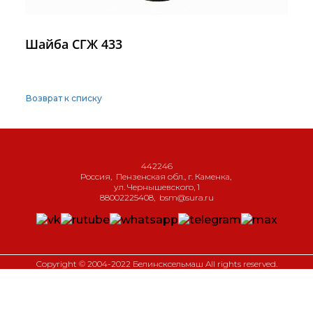
Шайба СГЖ 433
Возврат к списку
442246
Россия
,
Пензенская обл., г. Каменка
,
ул. Чернышевского, 1
88002225408
,
bsm@sura.ru
Copyright © 2004-2022 Белинсксельмаш All rights reserved.