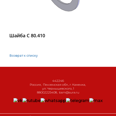
Шайба С 80.410
Возврат к списку
442246
Россия
,
Пензенская обл., г. Каменка
,
ул. Чернышевского, 1
88002225408
,
bsm@sura.ru