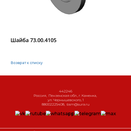
Шайба 73.00.4105
Возврат к списку
442246
Россия
,
Пензенская обл., г. Каменка
,
ул. Чернышевского, 1
88002225408
,
bsm@sura.ru