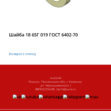
Шайба 18 65Г 019 ГОСТ 6402-70
Возврат к списку
442246
Россия
,
Пензенская обл., г. Каменка
,
ул. Чернышевского, 1
88002225408
,
bsm@sura.ru