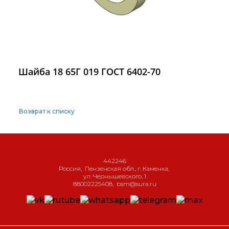
Шайба 18 65Г 019 ГОСТ 6402-70
Возврат к списку
442246
Россия
,
Пензенская обл., г. Каменка
,
ул. Чернышевского, 1
88002225408
,
bsm@sura.ru