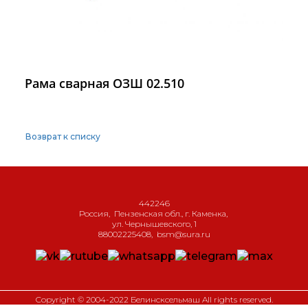
Рама сварная ОЗШ 02.510
Возврат к списку
442246
Россия
,
Пензенская обл., г. Каменка
,
ул. Чернышевского, 1
88002225408
,
bsm@sura.ru
Copyright © 2004-2022 Белинсксельмаш All rights reserved.