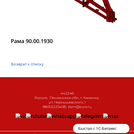
Рама 90.00.1930
Возврат к списку
442246
Россия
,
Пензенская обл., г. Каменка
,
ул. Чернышевского, 1
88002225408
,
bsm@sura.ru
Быстро с 1С-Битрикс