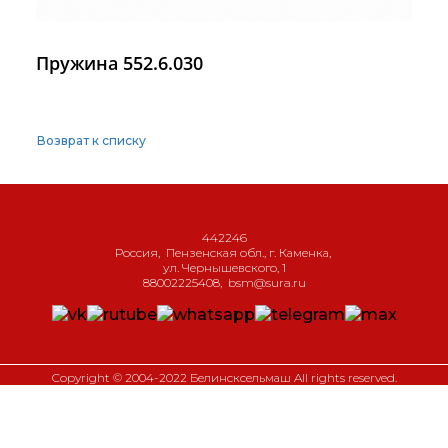
Пружина 552.6.030
Возврат к списку
442246
Россия
,
Пензенская обл., г. Каменка
,
ул. Чернышевского, 1
88002225408
,
bsm@sura.ru
Copyright © 2004-2022 Белинсксельмаш All rights reserved.