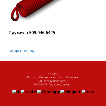
Пружина 509.046.6425
Возврат к списку
442246
Россия
,
Пензенская обл., г. Каменка
,
ул. Чернышевского, 1
88002225408
,
bsm@sura.ru