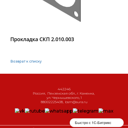
Прокладка СКП 2.010.003
Возврат к списку
442246
Россия
,
Пензенская обл., г. Каменка
,
ул. Чернышевского, 1
88002225408
,
bsm@sura.ru
Быстро с 1С-Битрикс