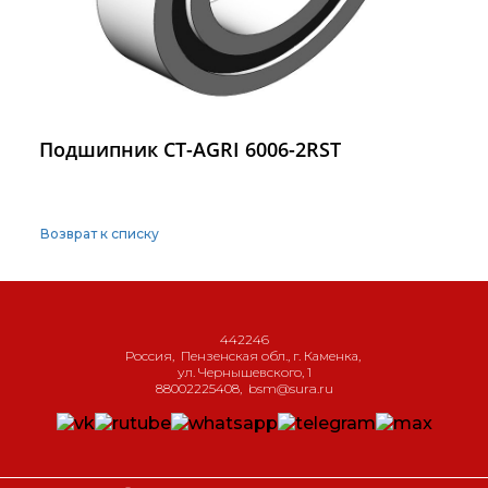
Подшипник CT-AGRI 6006-2RST
Возврат к списку
442246
Россия
,
Пензенская обл., г. Каменка
,
ул. Чернышевского, 1
88002225408
,
bsm@sura.ru