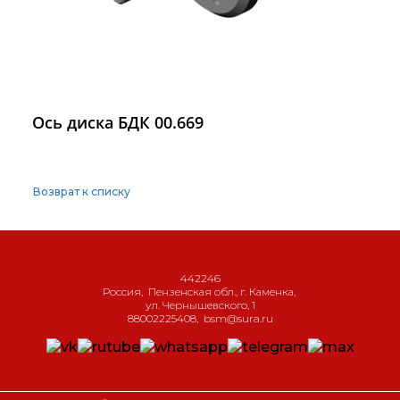
Ось диска БДК 00.669
Возврат к списку
442246
Россия
,
Пензенская обл., г. Каменка
,
ул. Чернышевского, 1
88002225408
,
bsm@sura.ru