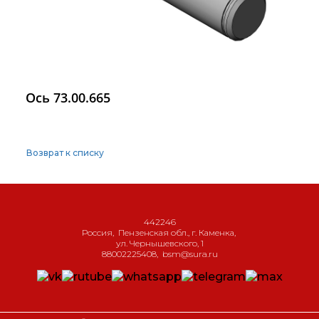
Ось 73.00.665
Возврат к списку
442246
Россия
,
Пензенская обл., г. Каменка
,
ул. Чернышевского, 1
88002225408
,
bsm@sura.ru