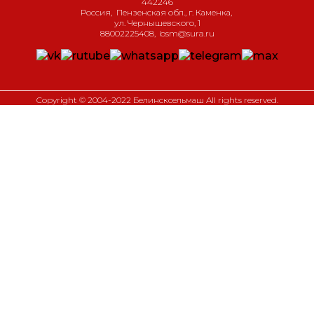
442246
Россия
,
Пензенская обл., г. Каменка
,
ул. Чернышевского, 1
88002225408
,
bsm@sura.ru
Copyright © 2004-2022 Белинсксельмаш All rights reserved.