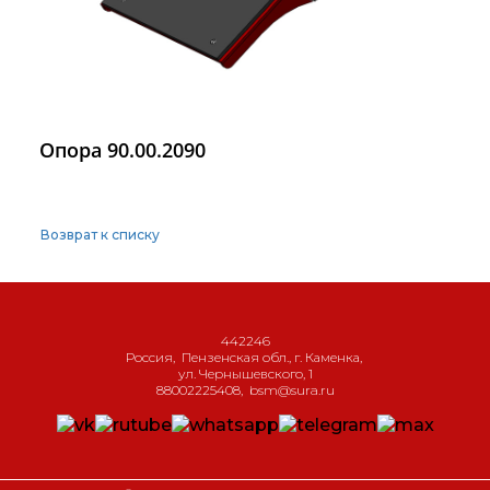
Опора 90.00.2090
Возврат к списку
442246
Россия
,
Пензенская обл., г. Каменка
,
ул. Чернышевского, 1
88002225408
,
bsm@sura.ru