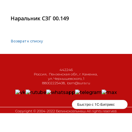
Наральник СЗГ 00.149
Возврат к списку
442246
Россия
,
Пензенская обл., г. Каменка
,
ул. Чернышевского, 1
88002225408
,
bsm@sura.ru
Быстро с 1С-Битрикс
Copyright © 2004-2022 Белинсксельмаш All rights reserved.