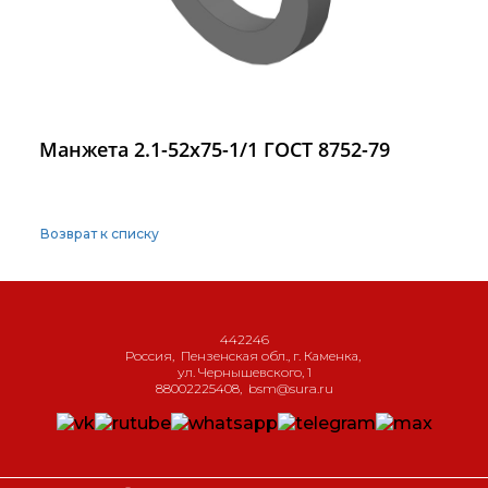
Манжета 2.1-52х75-1/1 ГОСТ 8752-79
Возврат к списку
442246
Россия
,
Пензенская обл., г. Каменка
,
ул. Чернышевского, 1
88002225408
,
bsm@sura.ru