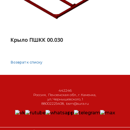
Крыло ПШКК 00.030
Возврат к списку
442246
Россия
,
Пензенская обл., г. Каменка
,
ул. Чернышевского, 1
88002225408
,
bsm@sura.ru