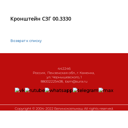
Кронштейн СЗГ 00.3330
Возврат к списку
442246
Россия
,
Пензенская обл., г. Каменка
,
ул. Чернышевского, 1
88002225408
,
bsm@sura.ru
Copyright © 2004-2022 Белинсксельмаш All rights reserved.