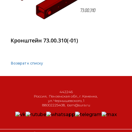
Кронштейн 73.00.310(-01)
Возврат к списку
442246
Россия
,
Пензенская обл., г. Каменка
,
ул. Чернышевского, 1
88002225408
,
bsm@sura.ru