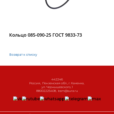
Кольцо 085-090-25 ГОСТ 9833-73
Возврат к списку
442246
Россия
,
Пензенская обл., г. Каменка
,
ул. Чернышевского, 1
88002225408
,
bsm@sura.ru