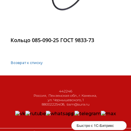
Кольцо 085-090-25 ГОСТ 9833-73
Возврат к списку
442246
Россия
,
Пензенская обл., г. Каменка
,
ул. Чернышевского, 1
88002225408
,
bsm@sura.ru
Быстро с 1С-Битрикс