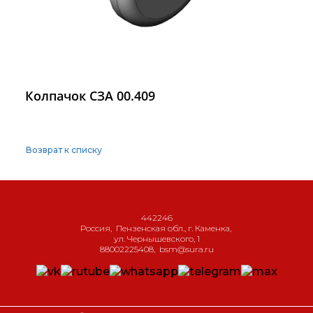
Колпачок СЗА 00.409
Возврат к списку
442246
Россия
,
Пензенская обл., г. Каменка
,
ул. Чернышевского, 1
88002225408
,
bsm@sura.ru