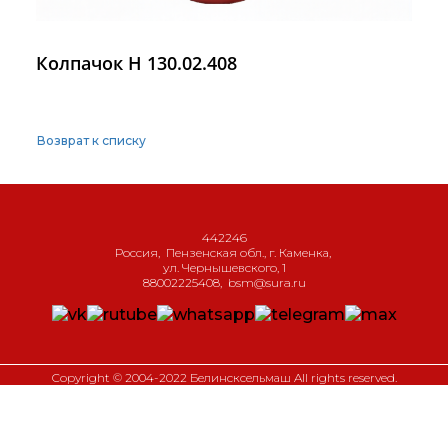
Колпачок Н 130.02.408
Возврат к списку
442246
Россия
,
Пензенская обл., г. Каменка
,
ул. Чернышевского, 1
88002225408
,
bsm@sura.ru
Copyright © 2004-2022 Белинсксельмаш All rights reserved.