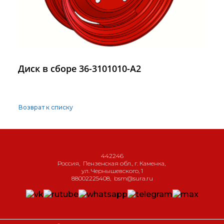
Диск в сборе 36-3101010-А2
Возврат к списку
442246
Россия
,
Пензенская обл., г. Каменка
,
ул. Чернышевского, 1
88002225408
,
bsm@sura.ru