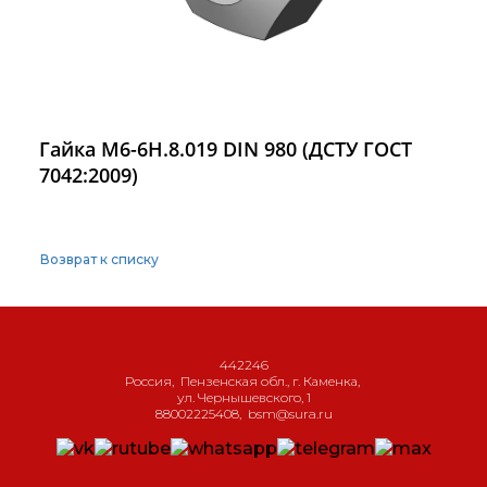
Гайка М6-6H.8.019 DIN 980 (ДСТУ ГОСТ
7042:2009)
Возврат к списку
442246
Россия
,
Пензенская обл., г. Каменка
,
ул. Чернышевского, 1
88002225408
,
bsm@sura.ru