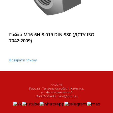
Гайка М16-6H.8.019 DIN 980 (ДСТУ ISO
7042:2009)
Возврат к списку
442246
Россия
,
Пензенская обл., г. Каменка
,
ул. Чернышевского, 1
88002225408
,
bsm@sura.ru