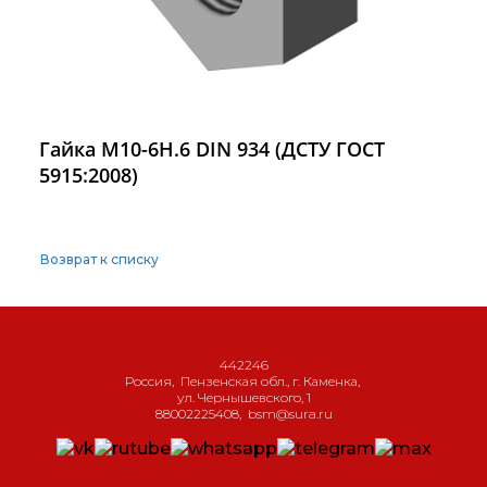
Гайка М10-6H.6 DIN 934 (ДСТУ ГОСТ
5915:2008)
Возврат к списку
442246
Россия
,
Пензенская обл., г. Каменка
,
ул. Чернышевского, 1
88002225408
,
bsm@sura.ru