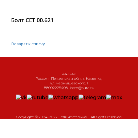
Болт СЕТ 00.621
Возврат к списку
442246
Россия
,
Пензенская обл., г. Каменка
,
ул. Чернышевского, 1
88002225408
,
bsm@sura.ru
Copyright © 2004-2022 Белинсксельмаш All rights reserved.