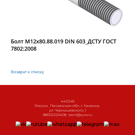
Болт M12х80.88.019 DIN 603_ДСТУ ГОСТ
7802:2008
Возврат к списку
442246
Россия
,
Пензенская обл., г. Каменка
,
ул. Чернышевского, 1
88002225408
,
bsm@sura.ru